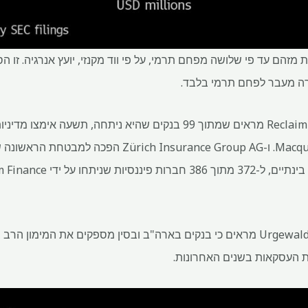
 מזהם עד פי שלושה מפחם תרמי, על פי ווד מקנזי, יועץ אנרגיה. זו 
רה מעבר לפחם תרמי בלבד.
Paribas SA ו-Macquarie Group Ltd. ו-Insurance Group AG
נתונים שנאספו על ידי העמותה Urgewald מראים כי בנקים בארה"ב ובסין מספקים את
 העסקאות בשנים האחרונות.