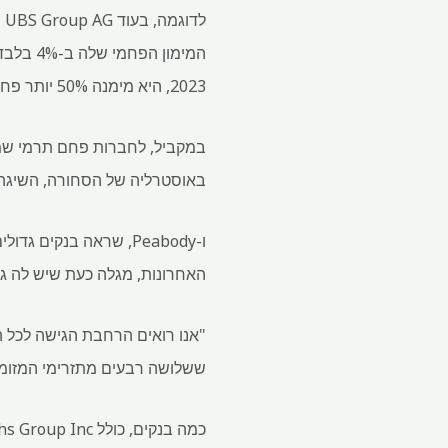
2023, היא מימנה 50% יותר פחם מ-BNP, ו-29% יותר מ-UBS, כך עולה מהנתונים.
באוסטרליה של הסחורה, השיגה
האחרונות, מגלה כעת שיש לה גיש
ששלושה רבעים מתזרימי המזומנים
כמה בנקים, כולל Goldman Sachs Group Inc. וג'פריס, דבקו בחברה לאורך כל הדרך, על פי נתונים שנאספו על ידי