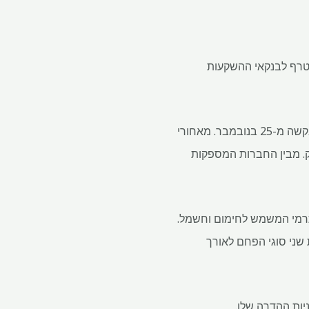
צטרף לבנקאי ההשקעות
פיבודי השיגה הלוואת גישור בסך 2.1 מיליארד דולר כדי לסייע לה לשלם עבור הרכישה, על פי הגשת בקשה מ-25 בנובמבר. מאחורי
., יחידה של Jefferies Financial Group Inc. ודויטשה בנק. מבין החברות המספקות
תרמי המשמש לחימום וחשמל.
שני סוגי הפחם לאורך
ות ההדרה שלו.