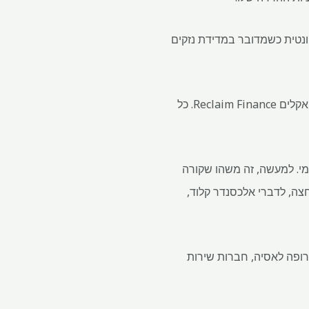
ונטית כשמדובר במדידת נזקים
"פחם הוא פחם ללא קשר לשימוש הסופי שלו", אמרה סינתיה רוקאמורה, פעילה בתעשייה בעמותת האקלים Reclaim Finance. כל
מי. למעשה, זה משהו שקורה
כמו הזרקת פחם מפורק (PCI) ופחם קוקי רך למחצה, לדברי אלכסנדר קלוד,
מחור. מאירופה לאסיה, חברות שירות