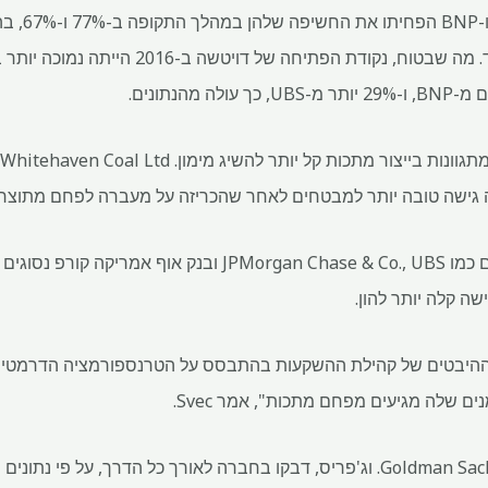
לדוגמה, בעו
המימון הפחמי שלה ב-4% בלבד. מה שבטוח, נקודת 
 גישה טובה יותר למבטחים לאחר שהכריזה על מעברה לפחם מתוצר
ו-Peabody, שראה בנקים גדולים כמו JPMorgan Chase & Co., UBS ובנק
ה קלה יותר להון.
 שלה מגיעים מפחם מתכות", אמר Svec.