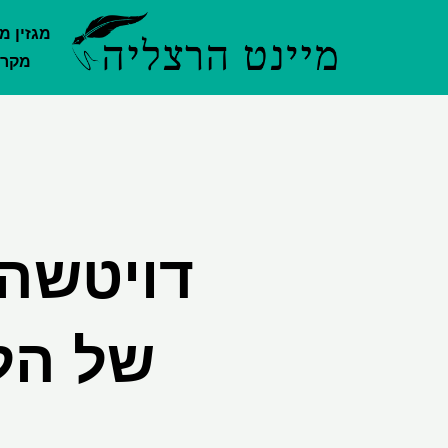
ילוג
מגזין מ
תוכן
מקרק
דויטשה 
של הל