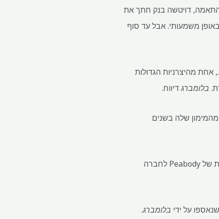
ד UBS Group AG ו-BNP הפחיתו את החשיפה שלהן במהלך התקופה ב-77% ו-67%, בהתאמה, דויטשה בנק חתך את
הפתיחה של דויטשה ב-2016 הייתה נמוכה יותר באופן משמעותי. אבל עד סוף
במקביל, לחברות פחם תרמי שמתגוונות בייצור מתכות קל יותר להשיג מימון. Whitehaven Coal Ltd., אחת מהיצרניות הגדולות
ת.
בלומברג
דיווח.
 אוף אמריקה קורפ נסוגים מהמימון שלה בשנים
"אנו רואים הרחבת הגישה לכל ההיבטים של קהילת ההשקעות בהתבסס על הטרנספורמציה הדרמטית של Peabody לחברה
בלומברג
.