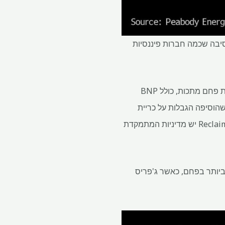
הסיבה שכמה חברות פיננסיות
נתונים שנאספו על ידי Reclaim Finance מראים שמתוך 99 בנקים שהיא ניתחה, תשעה אימצו מדיניות פחם מתכות, כולל BNP
Zürich  הפכה למבטחת הראשונה שהוסיפה הגבלות על כריית
פחם מתכות מוקדם יותר השנה. בינתיים, ל-372 מתוך 386 חברות פיננסיות שניתחו על ידי Reclaim Finance יש מדיניות המתמקדת
 המימון הרב ביותר בפחם, כאשר ג'פריס