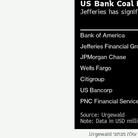
באירופה, דויטשה בנק ביצע קיצוצים קטנים יותר בחשיפה לפחם בין 2016 ל-2023 מאשר עמיתים, כך עולה מנתוני Urgewald.