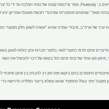
Vic Svec, סגן נשיא לקשרי משקיעים ב- Peabody, אמר ש"כמות קטנה של נפחי הצ
והה מאוד" שהפחם מהמכרות שפיבודי רוכשת מאנגלו אמריקן יגיע לש
ת ערך של ארה"ב, פיבודי אמרה שהיא "עשויה לשווק חלק ממוצרי ה
פועל, רוב מכרות ה-met-coal מייצרים פחם תרמי כתוצר לוואי, כלומר חברות אינן יכולות ל
וי, מימון סוג אחד של נכסי פחם יכול בסופו של דבר להכשיל את השני.
פיננסיים התומכים בהם ביקשו מזה זמן רב להבחין בין פחם מתכתי לפ
ון מקובל יותר בגלל התפקיד שהוא ממלא בייצור הפלדה הדרושה כדי