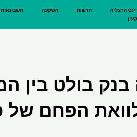
יינט הרצליה
חדשות
השקעה
חשבונאות
עין
בנק בולט בין ה
וואת הפחם של פי