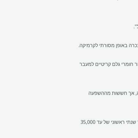
.
 חומרי גלם קריטיים למעבר
נה, אך חששות מההשפעה
בית הזיקוק, עם השקעות מוערכות של יותר ממיליארד אירו (1.1 מיליארד דולר), שואף לקבל כושר ייצור שנתי ראשוני של עד 35,000