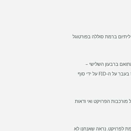
בל החלטת השקעה סופית (FID) לבניית בית זיקוק ליתיום ברמת סוללה בפורטוגל
ותר ביום שני על ירידה של 22% ברווח הליבה המתואם ברבעון השלישי –
ויצרנית הסוללות השוודית Northvolt, שכונתה Aurora והוקמה בנובמבר 2021, הייתה אמורה להכריז בעבר על ה-FID על ידי סוף
תחילת 2026, מתמודד עם עיכובים בשל מורכבות הפרויקט ואי ודאות
א ממהרים לקחת FID עד שנראה תמורה הולמת לפרויקט. נראה שאנחנו לא