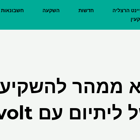
יינט הרצליה
חדשות
השקעה
חשבונאות
עין
א ממהר להשקיע 
תיום עם Northvolt