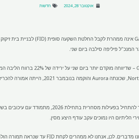
אוקטובר 28, 2024
חדשות
חברת האנרגיה הפורטוגלית Galp אינה ממהרת לק
ר המנכ"ל פיליפה סילבה ביום שני.
מיזם משותף של 50-50 בין Galp – שדיווחה מוקדם י
עם זאת, בית הזיקוק, שהיה אמור להתחיל בפעילות מסחרית ב
י הליתיום היו נמוכים עקב עודף היצע מסין.
"השוק מאתגר מאוד בזמן שאנחנו מדברים. לכן, אנחנו ל