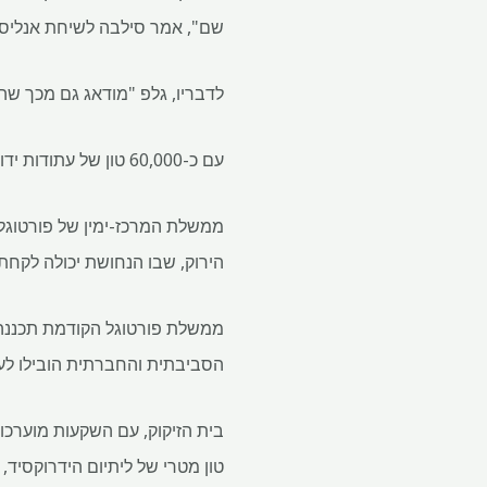
שם", אמר סילבה לשיחת אנליסט
לדבריו, גלפ "מודאג גם מכך שה
עם כ-60,000 טון של עתודות ידועות, פורטוגל היא כבר היצרנית הגדולה ביותר באירופה של ליתיום, שנכרה באופן מסורתי לקרמיקה.
ממשלת המרכז-ימין של פורטוגל
הירוק, שבו הנחושת יכולה לקחת
ממשלת פורטוגל הקודמת תכננה 
הסביבתית והחברתית הובילו לעיכ
טון מטרי של ליתיום הידרוקסיד, 