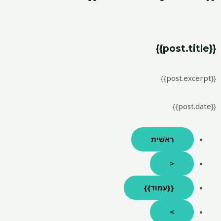
{{post.title}}
{{post.excerpt}}
{{post.date}}
רֵאשִׁית
<
{{עמוד}}
>