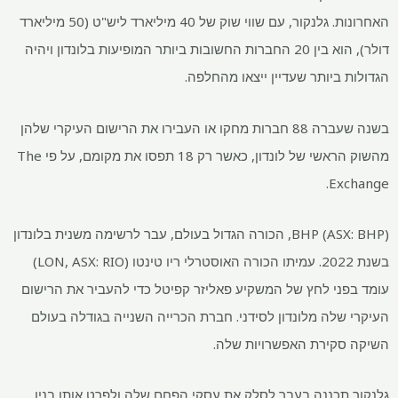
האחרונות. גלנקור, עם שווי שוק של 40 מיליארד ליש"ט (50 מיליארד
דולר), הוא בין 20 החברות החשובות ביותר המופיעות בלונדון ויהיה
הגדולות ביותר שעדיין ייצאו מהחלפה.
בשנה שעברה 88 חברות מחקו או העבירו את הרישום העיקרי שלהן
מהשוק הראשי של לונדון, כאשר רק 18 תפסו את מקומם, על פי The
Exchange.
BHP (ASX: BHP), הכורה הגדול בעולם, עבר לרשימה משנית בלונדון
בשנת 2022. עמיתו הכורה האוסטרלי ריו טינטו (LON, ASX: RIO)
עומד בפני לחץ של המשקיע פאליזר קפיטל כדי להעביר את הרישום
העיקרי שלה מלונדון לסידני. חברת הכרייה השנייה בגודלה בעולם
השיקה סקירת האפשרויות שלה.
גלנקור תכננה בעבר לסלק את עסקי הפחם שלה ולפרט אותו בניו