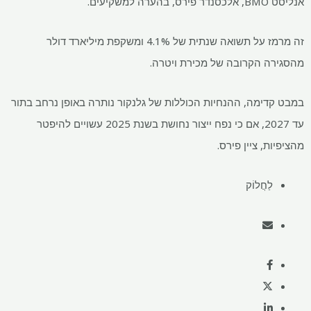
אנליסט BMO, אלכסנדר פירס, בהערה למשקיעים.
זה מרמז על תשואה שנתית של 4.1% ומשקפת מיליארד דולר
מהסגירה הקרובה של מכירת ויטרה.
במבט קדימה, ההנחיות הכוללות של גלנקור נותרה באופן נרחב בתור
עד 2027, אם כי נפח ייצור נחושת בשנת 2025 עשויים להיפטר
מהציפיות, ציין פירס.
לַחֲלוֹק