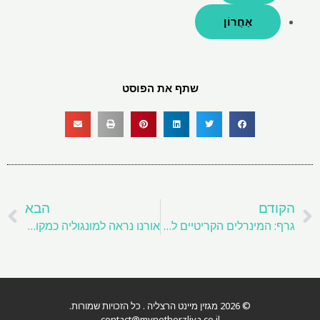
אַחֲרוֹן
שתף את הפוסט
קודם
ה
הקודם
הבא
גרף: המינרלים הקריטיים לצפייה בארה"ב
אורנו נראה למונגוליה כמקור חדש לאורניום
© 2026 מגזין מיינט הרצליה . כל הזכויות שמורות.
contact@mynetherzliya.co.il