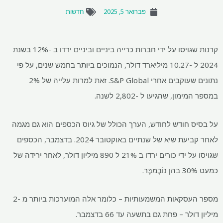
פברואר 5, 2025
חדשות
קרנות שגויסו על ידי חברות כרייה ביניים וביניים ירדו ב -12% בשנת
2024 ל -10.27 מיליארד דולר, הנמוכים ביותר בחמש שנים, על פי
נתונים שעוקבים אחרי S&P Global. זאת למרות עלייה של 2%
במספר המימון, שהגיעו ל -2,802 לשנה.
על בסיס חודש לחודש, הערך הכולל של גיוס הכספים הוא גם מגמה
לאחר קביעת שיא של שנתיים באוקטובר 2024. בדצמבר, הכספים
שגויסו על ידי כורים ירדו ב 21% ל 890 מיליון דולר, לאחר ירידה של
כמעט 30% בהן נוֹבֶמבֶּר.
מספר העסקאות המשמעותיות – כלומר אלה המוערכות ביותר מ -2
מיליון דולר – פחת גם בתשעה עד 66 בדצמבר.