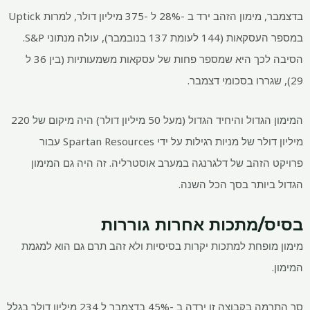
בדצמבר, מימון הזהב ירד ב -28% ל -375 מיליון דולר, למרות Uptick
במספר העסקאות (144 לעומת 137 בנובמבר), עולה מנתוני S&P.
הסיבה לכך היא שמספר פחות של עסקאות משמעותיות (בין 36 ל
29), שגררו בסכומי דצמבר.
המימון הגדול והיחיד הגדול (מעל 50 מיליון דולר) היה מיקום של 220
מיליון דולר של מניות רגילות על ידי Spartan Resources עבור
פרויקט הזהב של דלגרנגה במערב אוסטרליה. זה היה גם המימון
הגדול ביותר בסך הכל השנה.
בסיס/מתכות אחרות גוררות
מימון מופחת למתכות יקרות בסיסיות ולא זהב תרם גם הוא למגמת
המימון.
סך התרמה בקבוצה זו ירדה ב -45% בדצמבר ל 234 מיליון דולר בגלל