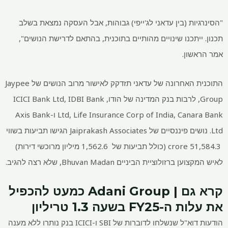
"הסינרגיות (בין עדאני לג'ייפי) גבוהות, אבל העסקה נמצאת בשלב
תכנון. ייתכנו שינויים מהותיים בתוכנית, בהתאם לדרישת הנושים",
אמר הראשון.
התוכנית האחרונה של עדאני תזדקק לאישור מרוב הנושים של Jaypee
Group, לרבות בנק המדינה של הודו, ICICI Bank Ltd, IDBI Bank
Ltd, Life Insurance Corp of India, Canara Bank ו-Axis Bank
Ltd. נושים פיננסיים של Jaiprakash Associates הגישו תביעות בשווי
51,584.3 crore (כולל תביעות של
1,562.6 מיליון מרוכשי דירות)
לאיש המקצוען ברזולוציית הביניים Bhuvan Madan, שלא רצה להגיב.
קרא גם | Adani Group כמעט להכפיל
את עלות ה-FY25 בשעה
1.3 טריליון
הודעות דוא"ל שנשלחו לדוברות של SBI ו-ICICI בנק נותרו ללא מענה