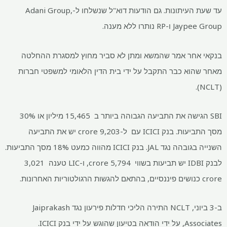
עד שעת העיתונות. גם הודעות דוא"ל שנשלחו ל-Adani Group,
Jaypee Group ו-RP נותרו ללא מענה.
בנקאי אחר אמר שהמשא ומתן לא סביר מחוץ למסגרת ההחלטה
מאחר שהוא כבר התקבל על ידי בית הדין הלאומי למשפטי חברות
(NCLT).
SBI הגישה את התביעה הגבוהה ביותר ב
15,465 מיליון או 30%
מסך התביעות. בנק ICICI עם
ל-9,203 crore יש את התביעה
השנייה בגובהה נגד JAL. בנק ICICI מהווה כמעט 18% מסך התביעות.
לבנק IDBI יש תביעות בשווי
5,794 crore, ו-LIC טענה
3,021
crore כנושים פיננסיים, בהתאם להגשות הרגולטוריות האחרונות.
ב-3 ביוני, NCLT התירה הליכי חדלות פירעון נגד Jaiprakash
Associates, על ידי הודאה בטיעון שהוגש על ידי בנק ICICI.