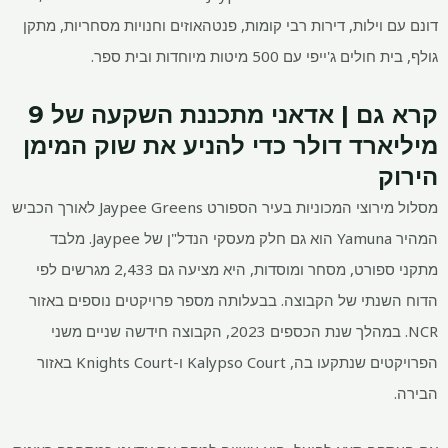
דונם עם וילות, דירות רבי קומות, פנטהאוזים וחנויות מסחריות, מתקן
גולף, בית חולים ג'ייפי עם 500 מיטות מיוחדות ובית ספר.
קרא גם | אדאני מתכננת השקעה של 9
מיליארד דולר כדי להניע את שוק המימן
הירוק
מסלול מירוצי המכוניות בעיר הספורט Jaypee Greens לאורך הכביש
המהיר Yamuna הוא גם חלק מעסקי הנדל"ן של Jaypee. מלבד
מתקני ספורט, מסחר ומוסדות, היא מציעה גם 2,433 מגרשים לפי
הדוח השנתי של הקבוצה. בבעלותה מספר פרויקטים נוספים באזור
NCR. במהלך שנת הכספים 2023, הקבוצה חידשה שניים משני
הפרויקטים שנתקעו בה, Kalypso Court ו-Knights Court באזור
הבירה.