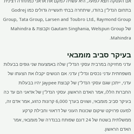
אם העסקה תצא לפועל, היא עשויה למקם את אדאני כמתחרה רצינית
בתחום הנדל"ן בהודו, שיתחרה בבתי תעשייה גדולים כמו Godrej
Group, Tata Group, Larsen and Toubro Ltd., Raymond Group
של Gautam Singhania, Welspun Group וקבוצת Mahindra &
Mahindra.
בעיקר סביב מומבאי
עדני מחזיקה במרבית עסקי הנדל"ן שלה באמצעות שני גופים בבעלות
משפחתית עדני נכסים ונדל"ן עדני. אם הנושים יקבלו את הצעתו של
עדני, ייתכן שגם עסקי הנדל"ן של קבוצת Jaypee יהיו בבעלות
החברות הללו, אמר האדם הראשון. עסקי הנדל"ן של אדאני הם עד כה
בעיקר סביב מומבאי, ושווים בערך
6,000 קרונות כרגע, אמר אדם זה,
למעט פרויקט שיקום שכונות העוני של דראווי וחבילת קרקע
ממשלתית בשטח של 24 דונם שפותח בבנדרה של מומבאי, אמר
האדם הראשון.