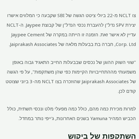
צו NCLT מ-22 ביולי ציטט הגשה של SBI שקבעה כי המלווים אישרו
יצירת SPV נדל"ן להעברת נכסי הנדל"ן של קבוצת Jaypee. ה-NCLT
עדיין לא אישר זאת. הזמנה זו הייתה במקרה של Jaypee Cement
Corp. Ltd, חברה בת בבעלות מלאה של Jaiprakash Associates.
"שווי השוק ההוגן של נכסים שבבעלות החייב התאגיד גבוה באופן
משמעותי מההתחייבויות הקיימות כפי שהן משתקפות", על פי הגשה
של Jaiprakash Associates שהוזכרה בצו NCLT מה-3 ביוני שצוטט
קודם לכן.
למרות מכירת כמה מהם, כולל כמה מפעלי מלט ונכסי תשתית, כולל
הכביש המהיר Yamuna בשנים האחרונות, ג'ייפי נותר במחדל.
השתקפות של ביקוש