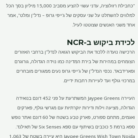
"כחבילת רזולוציה, עדני עשוי להציע מסביב
15,000 מיליון בסך הכל
למלווים להשתלט על שני עסקים של ג'ייפי גרופ – נדל"ן ומלט", אמר
אחד משני האנשים שצוטטו לעיל.
לכידת ביקוש ב-NCR
הרכישה נועדה ללכוד את הביקוש הגואה לנדל"ן ברחבי האזורים
הצומחים במהירות של בירת המדינה כמו נוידה הגדולה, גורוגרם
ופארידבאד. נכסי הנדל"ן של ג'ייפי גרופ נעים ממגורים מובחרים
במרכזי גולף ועד לעיירות רחבות ידיים.
העיירה Jaypee Greens המשתרעת על פני 452 דונם בנואידה
הגדולה, מציעה וילות ודירות יוקרתיות עם מגרשי גולף, פארקים
ואגמים, מתחם ספורט, פארק טבע בשטח של 60 דונם ואתר נופש
ספא ברמת 5 כוכבים בשיתוף עם ספא Six Senses של תאילנד.
Jaypee Greens Wish Town Noida היא עיירה בשטח של 1,063