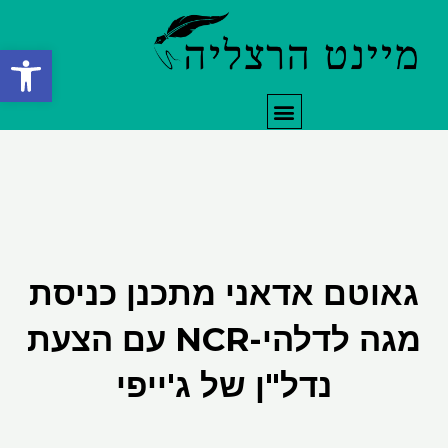
ילוג
תוכן
פתח סרגל
תפריט
גאוטם אדאני מתכנן כניסת
מגה לדלהי-NCR עם הצעת
נדל"ן של ג'ייפי