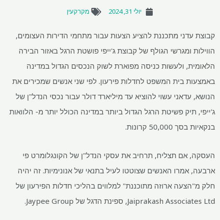
יולי 31, 2024
מקרקעין
קבוצת עדני מתכננת להציע הצעות עבור מתחמי הדירות העצומים,
הווילות ומגרשי הגולף של קבוצת ג'ייפי פושטת הרגל באזור הבירה
הלאומית, ולעשות כניסה מפוארת לשוק הנכסים הגדול במדינה
באמצעות בית המשפט לחדלות פירעון. לפי שני אנשים שמכירים את
הנושא, עדאני עשוי להוציא עד מיליארד דולר עבור נכסי הנדל"ן של
ג'ייפי, תיק פשיטת הרגל הגדול ביותר במדינה הכולל יותר מ-
הלוואות
בנקאיות בסך 50,000 קרונות.
העסקה, אם תצליח, תרחיב את עסקי הנדל"ן של הקונגלומרט פי
ארבעה, אמרו האנשים שצוטטו לעיל בתנאי של אנונימיות. זה יהיה
חלק מ"הצעה ארוזה מתוכננת" למלווים בהליכי חדלות הפירעון של
Jaiprakash Associates Ltd, ספינת הדגל של Jaypee Group.