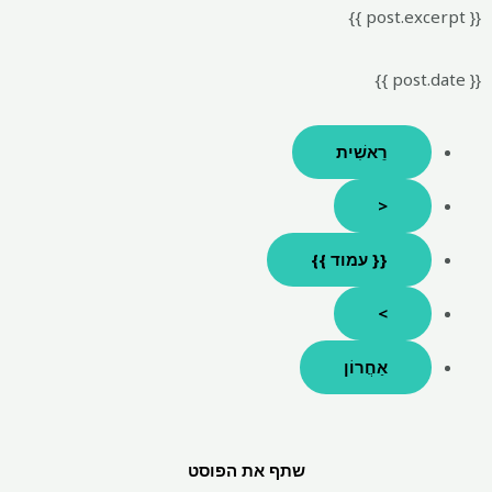
{{ post.excerpt }}
{{ post.date }}
רֵאשִׁית
<
{{ עמוד }}
>
אַחֲרוֹן
שתף את הפוסט