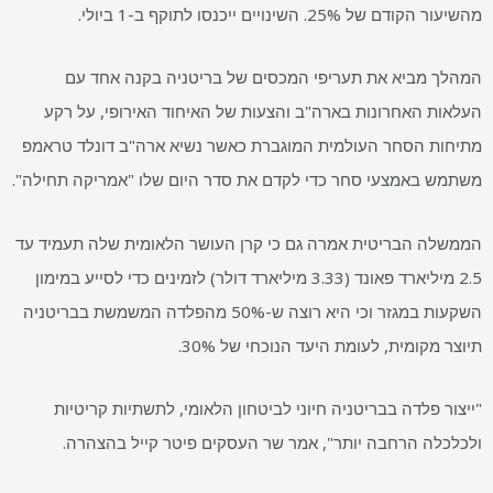
מהשיעור הקודם של 25%. השינויים ייכנסו לתוקף ב-1 ביולי.
המהלך מביא את תעריפי המכסים של בריטניה בקנה אחד עם
העלאות האחרונות בארה"ב והצעות של האיחוד האירופי, על רקע
מתיחות הסחר העולמית המוגברת כאשר נשיא ארה"ב דונלד טראמפ
משתמש באמצעי סחר כדי לקדם את סדר היום שלו "אמריקה תחילה".
הממשלה הבריטית אמרה גם כי קרן העושר הלאומית שלה תעמיד עד
2.5 מיליארד פאונד (3.33 מיליארד דולר) לזמינים כדי לסייע במימון
השקעות במגזר וכי היא רוצה ש-50% מהפלדה המשמשת בבריטניה
תיוצר מקומית, לעומת היעד הנוכחי של 30%.
"ייצור פלדה בבריטניה חיוני לביטחון הלאומי, לתשתיות קריטיות
ולכלכלה הרחבה יותר", אמר שר העסקים פיטר קייל בהצהרה.