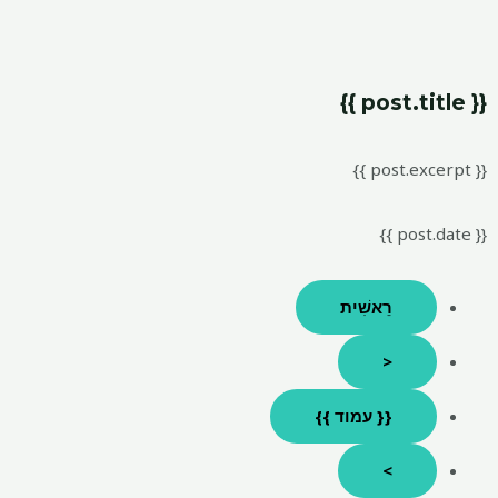
{{ post.title }}
{{ post.excerpt }}
{{ post.date }}
רֵאשִׁית
<
{{ עמוד }}
>