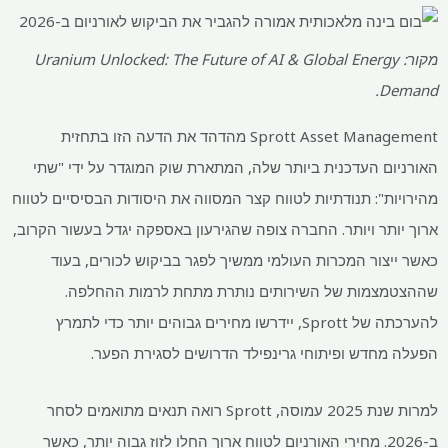
מקור: Uranium Unlocked: The Future of AI & Global Energy
Demand.
Sprott Asset Management מהדהד את הדעה הזו בתחזית
האורניום העדכנית ביותר שלה, המתארת ​​שוק המוגדר על ידי "שתי
מהירויות": תנודתיות לטווח קצר המסווה את היסודות הבסיסיים לטווח
ארוך יותר ויותר. החברה צופה שהגירעון באספקה ​​יגדל בעשור הקרוב,
כאשר ייצור המכרות העולמי ממשיך לפגר בביקוש לכורים, בעוד
שההצטמצמות של השירותים נותרת מתחת לרמות ההחלפה.
להערכתה של Sprott, יידרשו מחירים גבוהים יותר כדי לתמרץ
הפעלה מחדש ופיתוחי גרינפילד הדרושים לסגירת הפער.
למרות שנת 2025 עמוסה, Sprott רואה תנאים מתואמים לסחר
ב-2026. מחירי האורניום לטווח ארוך החלו לזוז גבוה יותר, כאשר