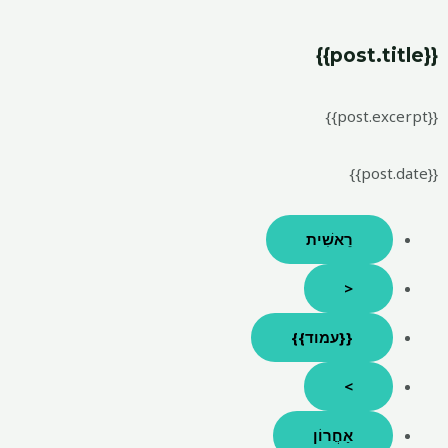
רֵאשִׁית
<
{{עמוד}}
>
אַחֲרוֹן