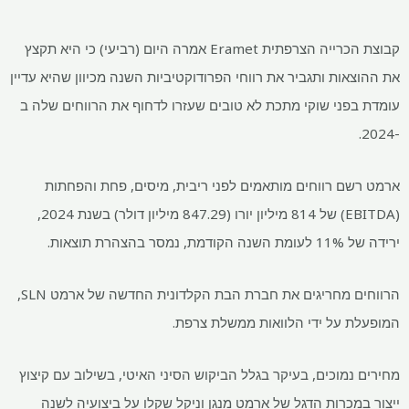
קבוצת הכרייה הצרפתית Eramet אמרה היום (רביעי) כי היא תקצץ
ות ותגביר את רווחי הפרודוקטיביות השנה מכיוון שהיא עדיין
פני שוקי מתכת לא טובים שעזרו לדחוף את הרווחים שלה ב
ם רווחים מותאמים לפני ריבית, מיסים, פחת והפחתות
(EBITDA) של 814 מיליון יורו (847.29 מיליון דולר) בשנת 2024,
רת תוצאות.
הרווחים מחריגים את חברת הבת הקלדונית החדשה של ארמט SLN,
 על ידי הלוואות ממשלת צרפת.
מוכים, בעיקר בגלל הביקוש הסיני האיטי, בשילוב עם קיצוץ
מכרות הדגל של ארמט מנגן וניקל שקלו על ביצועיה לשנה