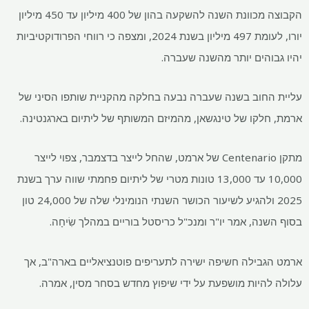
הקבוצה מכוונת השנה להשקעה בהון של 400 מיליון עד 450 מיליון
יורו, לעומת 497 מיליון בשנת 2024, ומצפה כי רווחי הפרודוקטיביות
והים יותר מהשנה שעברה.
חוב בשנה שעברה נבעה בחלקה מהקניית שותפו הסיני של
לקו של טינגשאן, מהמיזם המשותף של ליתיום בארגנטינה.
מתקן Centenario של ארמט, שהחל לייצר בדצמבר, צפוי לייצר
10,000 עד 13,000 טונות מטרי של ליתיום פחמתי שווה ערך בשנת
2025 ולהגיע לשיעור הכושר השנתי הנומינלי שלה של 24,000 טון
ה, אמר יו"ר ומנכ"ל כריסטל בוריים במהלך שִׂיחָה.
בילה חשיפה ישירה לתעריפים פוטנציאליים בארה"ב, אך
היות מושפעת על ידי שיפוץ מחדש בסחר מסין, אמרה.