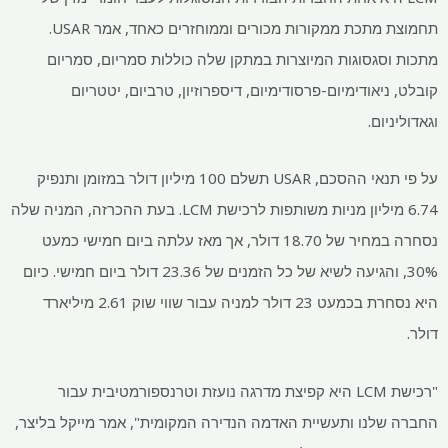
תחמוצת מתכת ממקורות מכורים וממוחזרים כאחד, אמר USAR.
מתכות וסגסוגות המיוצרות במתקן שלה כוללות סמריום, סמריום
קובלט, ניאודימיום-פרסודימיום, דיספרוזיון, טרביום, יטטריום
וגאדוליניום.
על פי תנאי ההסכם, USAR תשלם 100 מיליון דולר במזומן ותנפיק
6.74 מיליון מניות משותפות לרכישת LCM. בעת ההכרזה, המניה שלה
נסחרה במחיר של 18.70 דולר, אך מאז עלתה ביום חמישי כמעט
30%, והגיעה לשיא של כל הזמנים של 23.36 דולר ביום חמישי. כיום
היא נסחרת בכמעט 23 דולר למניה עבור שווי שוק 2.61 מיליארד
דולר.
"רכישת LCM היא קפיצת מדרגה נועזת וטרנספורמטיבית עבור
החברה שלנו ותעשיית האדמה הנדירה המקומית", אמר מייקל בליצר,