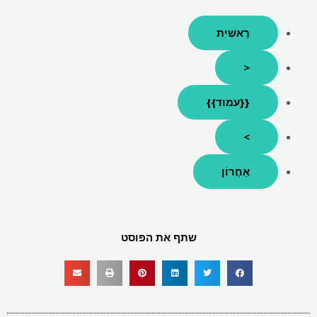
רֵאשִׁית
<
{{עמוד}}
>
אַחֲרוֹן
שתף את הפוסט