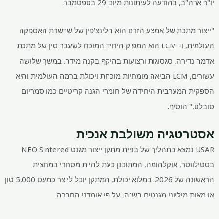
יו"ר ארה"ב, בהודעה לעיתונות מיום 29 בספטמבר.
"ייצור מתכת של אמצע הזרם הוא הלינצ'פין של שרשרת האספקה ​​
העולמית, ו- LCM הוא המפיק היחיד המוכח לשעבר סין של מתכת
אדמה נדירה, סגסוגות ורצועות בהיקף בקנה מידה. במשך שלושה
עשורים, LCM הביאה מומחיות מוכחת ויכולת ברמה העולמית והיא
הספקית המערבית היחידה של חומרי הגנה קריטיים כמו סמריום
סובלט," הוסיף.
אסטרטגיה משולבת אנכית
USAR נמצא בתהליך של בניית מתקן ייצור מגנט NEO Sintered
בסטילווטר, אוקלהומה, המתוכנן כעת להיות מסחרי במחצית
הראשונה של 2026. במלוא יכולת, המתקן יוכל לייצר כמעט 5,000 טון
או מאות מיליוני מגנטים בשנה, על פי אומדני החברה.