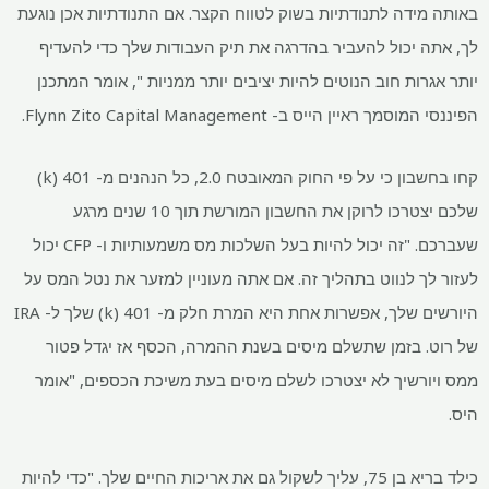
באותה מידה לתנודתיות בשוק לטווח הקצר. אם התנודתיות אכן נוגעת
לך, אתה יכול להעביר בהדרגה את תיק העבודות שלך כדי להעדיף
יותר אגרות חוב הנוטים להיות יציבים יותר ממניות ", אומר המתכנן
הפיננסי המוסמך ראיין הייס ב- Flynn Zito Capital Management.
קחו בחשבון כי על פי החוק המאובטח 2.0, כל הנהנים מ- 401 (k)
שלכם יצטרכו לרוקן את החשבון המורשת תוך 10 שנים מרגע
שעברכם. "זה יכול להיות בעל השלכות מס משמעותיות ו- CFP יכול
לעזור לך לנווט בתהליך זה. אם אתה מעוניין למזער את נטל המס על
היורשים שלך, אפשרות אחת היא המרת חלק מ- 401 (k) שלך ל- IRA
של רוט. בזמן שתשלם מיסים בשנת ההמרה, הכסף אז יגדל פטור
ממס ויורשיך לא יצטרכו לשלם מיסים בעת משיכת הכספים, "אומר
היס.
כילד בריא בן 75, עליך לשקול גם את אריכות החיים שלך. "כדי להיות