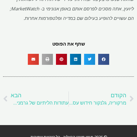
ליועץ, אתה מסכים לפרסם אותם באופן אנונימי ב- MarketWatch;
הם עשויים להופיע בעילום שם במדיה ופלטפורמות אחרות.
שתף את הפוסט
קודם
ה
הקודם
הבא
מרקוריה, גלנקור חידוש עסקה לחלקו של קונגו של טנק נחושת
עתודות הליתיום של גרמניה יכולות לקיים צרכים ביתיים במשך עשרות שנים, לממצאי לימוד
© 2026 מגזין מיינט הרצליה . כל הזכויות שמורות.