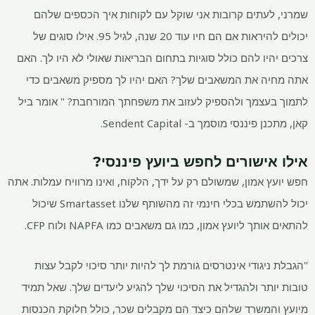
שמרני, לעתים קרובות אני שוקל עם לקוחות איך הכספים שלהם
יכולים להיראות אם הם חיו עוד 20 שנה, לגיל 95. אילו סוגים של
צרכים יהיו להם כולל סוגיות בתחום הבריאות שאולי לא היו לך. האם
אתה מחיה את המשאבים שלך? האם יהיו לך מספיק משאבים כדי
לתמוך בעצמך ולהספיק לעזוב את משפחתך המורחבת? " אומר ביל
קאן, מתכנן פיננסי מוסמך ב- Sendent Capital.
אילו אישורים לחפש ביועץ פיננסי?
חפש יועץ אמון, שמשולם רק על ידך, הלקוח, ואינו מרוויח עמלות. אתה
יכול להשתמש בכלי חינמי זה מהשותף שלנו Smartasset שיכול
להתאים אותך ליועץ אמון, כמו גם משאבים כמו NAPFA ולוח CFP.
"הגבלת ניגודי אינטרסים גורמת לך להיות יותר סיכוי לקבל עצות
טובות יותר ולהגדיל את הסיכוי שלך להגיע ליעדים שלך. שאל תמיד
מיועץ והמשרד שלהם כיצד הם מקבלים שכר, כולל חלוקת הכנסות