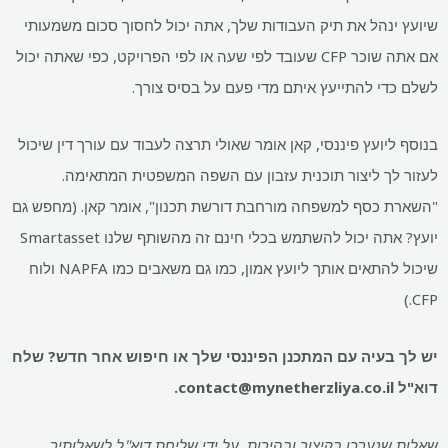
שיועץ ינהל את תיק העבודות שלך, אתה יכול לחסוך סכום משמעותי
אם אתה שוכר CFP שעובד לפי שעה או לפי הפרויקט, כפי שאתה יכול
לשלם כדי להתייעץ איתם מדי פעם על בסיס צורך.
בנוסף ליועץ פיננסי, קאן אומר שאולי תרצה לעבוד עם עורך דין שיכול
לעזור לך ליצור תוכנית עזבון עם השפה המשפטית המתאימה.
"השארת כסף למשפחה מורחבת דורשת תכנון", אומר קאן. (מחפש גם
יועץ? אתה יכול להשתמש בכלי חינם זה מהשותף שלנו Smartasset
שיכול להתאים אותך ליועץ אמון, כמו גם משאבים כמו NAPFA ולוח
CFP.)
יש לך בעיה עם המתכנן הפיננסי שלך או חיפוש אחר חדש? שלח
דוא"ל
contact@mynetherzliya.co.il
.
שאלות שנערכו בקיצור ובהירות. על ידי שליחת דוא"ל לשאלותיך