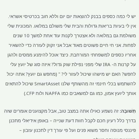
יש לי כמה כספים בבנק להוצאות יום יום וללא חוב בכרטיסי אשראי.
אין לי בעיות בריאות גדולות והבית שלי משולם במלואו. המכונית שלי
משולמת גם במלואה ולא אצטרך לקנות עוד אחת למשך 10 שנים
לפחות. אני חי חיים פשוטים מאוד אבל אני זקוק לעזרה כדי להשאיר
אחריו כספים למשפחתי המורחבת. כיצד אוכל להימנע ממסים ולהגן
על קרנות ה- IRA שלי מפני נפילת שוק גדול? איזה סוג של יועץ עלי
לחפש? האם יש מישהו שיכול לעזור לי? " (מחפש גם יועץ? אתה יכול
להשתמש בכלי חינמי זה מהשותף שלנו SmartAsset שיכול להתאים
אותך ליועץ אמון, כמו גם למשאבים כמו NAPFA ולוח CFP.)
תְשׁוּבָה:
זה נשמע כאילו אתה במצב טוב, אבל מקצוענים אומרים שזה
בדרך כלל רעיון חכם לקבל חוות דעת שנייה – באופן אידיאלי מתכנן
פיננסי מנוסה וחסר משוא פנים ועל פי עורך דין לתכנון עזבון –