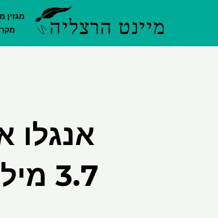
ילוג
מגזין מ
תוכן
מקרק
אנגלו א
3.7 מ