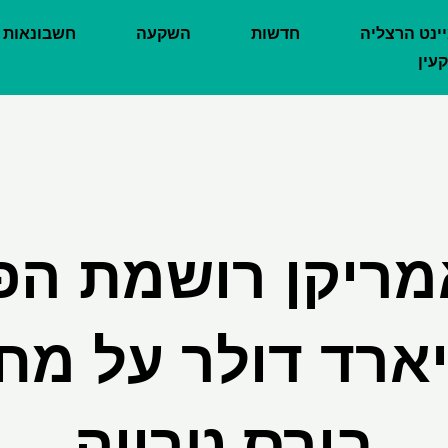
יינט הרצליה
חדשות
השקעה
חשבונאות
עין
מריקן רושמת ה
יליארד דולר על מ
בירס טרייה