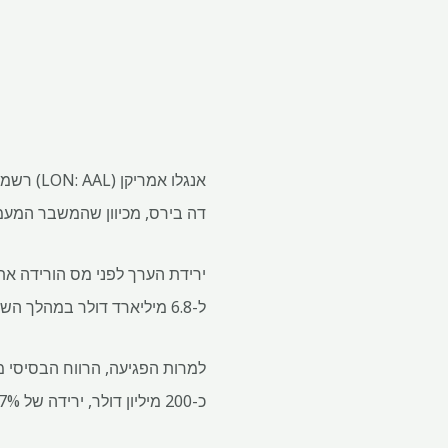
דה בירס, מכיוון שהמשבר המעמ
ל-6.8 מיליארד דולר במהלך השנה האחרונה, כאשר ביקוש חלש ומלאי גבוה הכבידו על המחירים.
כ-200 מיליון דולר, ירידה של 27% מ-0.64 דולר למניה, או כ-800 מיליון דולר, שנה קודם לכן. החוב הנקי ירד ל-8.6 מיליארד דולר.