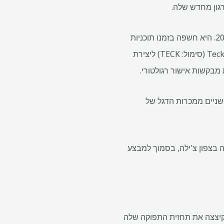
רגון מחדש שלה.
החברה מעצבת מחדש את תיק ההשקעות שלה לאחר שהדיפה גישה של BHP (ASX: BHP) בשנת 2024. היא חשפה בזמנו תוכניות
לצאת מיהלומים, פחם ופלטינה. מאז היא כרתה עסקת מיזוג עם Teck Resources (TSX: TECK.A TECK.B) (סימול: TECK) ליצירת
מבקשות אישור רגולטורי.
ושניים ממכרות הדגל של
קה בצפון צ'ילה, בסמוך למבצע
וקיצצה את תחזית התפוקה שלה