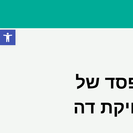
פתח סרגל
פסד של
חיקת דה