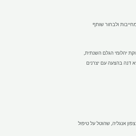
חייבות ולבחור שותף
קונסורציונים רבים. בוטסואנה, המחזיקה ב-15% מהמניות ומספקת כ-70% מתפוקת יהלומי הגלם השנתית,
וצה להגדיל את אחזקת המניות שלה. אנגולה רודפת אחר אחזקות של 20% עד 30% והיא דנה בהצעה עם יצרנים
פות אפשרית עם Mitsubishi Corp עבור פרויקט הדשן Woodsmith שלה בצפון אנגליה, שהוטל על טיפול