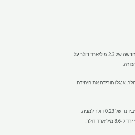
אנגלו אמריקן (LON: AAL) רשמה ביום שישי הפסד של 3.7 מיליארד דולר לאחר שלקחה מחיקת ערך חדשה של 2.3 מיליארד דולר על
כורה.
רך הנקוב של דה בירס ל-2.3 מיליארד דולר מיותר מ-4 מיליארד דולר. אנגלו הורידה את היחידה
למרות הפגיעה, הרווח הבסיסי מפעילות מתמשכת עלה ב-2% ל-6.4 מיליארד דולר. הכורה הכריז על דיבידנד של 0.23 דולר למניה,