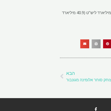
מניות אנגלו אמריקאיות עלו יותר מ -5% במסחר בלונדון בעקבות התוצאות. לחברה שווי שוק של 32.9 מיליארד ליש"ט (40.9 מיליארד
הבא
הבא
צוחק סוחר אלומינה מגונבור
F