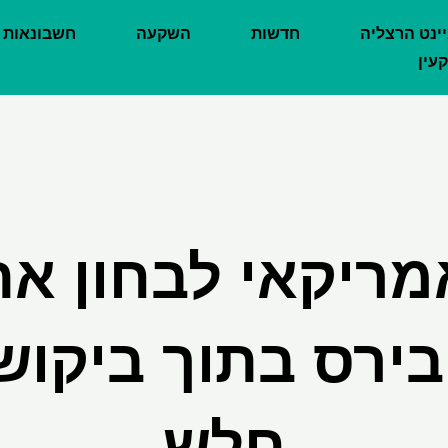
יינט הרצליה
חדשות
השקעה
חשבונאות
עין
מריקאי לבחון א
ירס בתוך ביקוש
חלש