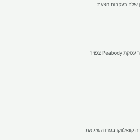
ק שלה בעקבות הצעת
בנובמבר הודיעה אנגלו הסכמים למכירת עסק הפחם שלה ליצירת פלדה בעד 4.9 מיליארד דולר, כאשר עסקת Peabody צפויה
, תוך התאמה עם טווח ההדרכה שלה 730-790 kT, כאשר מכרה קוואלווקו בפרו השיג את