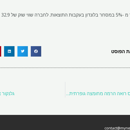
 הפוסט
סמנכ"ל הכספים של אורוביס רואה הרמה מחומצה גופרתית, דרישה בתעשייה AI בתוך פעימות רווחים
גלנקור 
contact@myneth