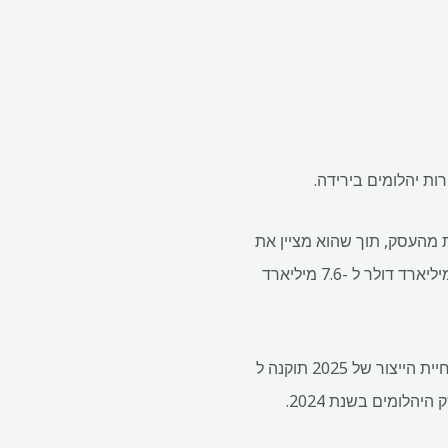
את מהעסק, תוך שהוא מציין את
ביקוש היהלומים החלש בהתמדה. בשנה שעברה הפחית אנגלו את שווי הספרים של דה בירס ב -1.6 מיליארד דולר ל -7.6 מיליארד
ייצור De Beers Diamond ירד ב -26% ל -5.8 מיליון קראט בשנת 2024, בהשוואה לשנה הקודמת. הנחיית הייצור של 2025 תוקנה ל