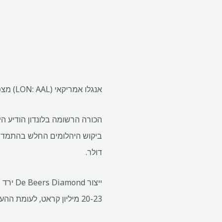
אנגלו אמריקאי (LON: AAL) מצפה ש- De Beers Diamond Business שלה לרשום פגיעה בתוך מכירות יהלומים בירידה.
הכורה הרשומה בלונדון הודיע ​​
דולר.
20-23 מיליון קראט, לעומת ההערכה הקודמת של 30-33 מיליון קראט. אנגלו צופה אובדן שולי עבור עסק היהלומים בשנת 2024.