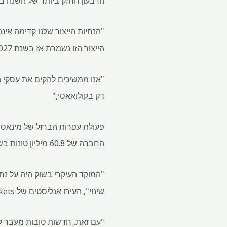
הרבעון החזק ביותר של השנה בר
הייצור הזו נשמרת אז בשנת 2027," אמר מנכ"ל אנגלו דאנקן וואנבה.
"אנו ממשיכים להקים את עסקי ה
דק בקולואאסי,"
החברה של 60.8 מיליון טונות בשנת 2024.
שינוי", העירו אנליסטים של RBC Capital Markets בהערה.
"עם זאת, חדשות טובות מעבר ל