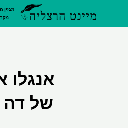
ילוג
מגזין מ
תוכן
מקרק
אנגלו א
של דה ב