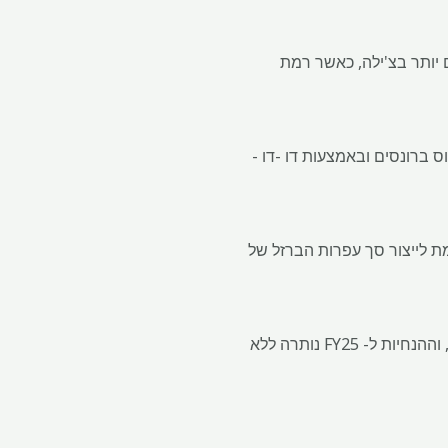
 2026 מונעת על ידי ציונים גבוהים יותר בצ'ילה, כאשר רמת
ברונסים ובאמצעות דו -דו -
שיא, והפיקה 25 מיליון טונות לשנה, ותורמת לייצור סך עפרות הברזל של
"המוקד העיקרי בשוק היה על נחושת והייצור הגיע לקראת הציפיות, עם תוצאה חזקה של לוס ברונוסים, וההנחיות ל- FY25 נותרה ללא