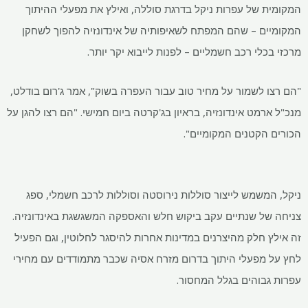
המקומית של עפרות ניקל בדרגת סוללה, ואילץ את מפעלי ההיתוך
המקומיים – שהם המפתח לשאיפותיה של אינדונזיה להפוך לשחקן
מרכזי בכלי רכב חשמליים – לפנות לייבוא ​​יקר יותר.
"הם רצו לשמור על מחיר טוב עבור העפרה בשוק", אמר ג'רום בודלט,
מנכ"ל ארמט אינדונזיה, בראיון בג'קרטה ביום חמישי. "הם רצו להגן על
הכורים הקטנים המקומיים".
ניקל, המשמש לייצור סוללות נירוסטה וסוללות לרכב חשמלי, ספג
צניחה של שנתיים עקב ביקוש חלש והאספקה ​​המשגשגת באינדונזיה.
זה אילץ חלק מהיצרנים במדינות אחרות להיסגר לחלוטין, וגם הפעיל
לחץ על מפעלי היתוך בדרום מזרח אסיה שכבר מתמודדים עם מחירי
עפרות גבוהים בגלל המחסור.