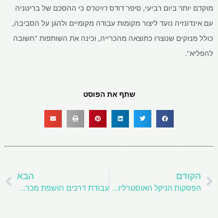
מוקדם יותר ביום רביעי, סיפר דודס
רויטרס
כי ההסכם של בריטניה
עם אינדונזיה נועד ליצור מקומות עבודה מקומיים ולהגן על הסביבה,
כולל מנזקים שנוצרו כתוצאה מהכרייה, וכינה את השותפות "חשובה
להפליא".
שתף את הפוסט
קודם
ה
הקודם
הבא
הפסקות הניקל האוסטרליות של BHP מקללות את התוכניות לחלופת LME
עבודת דרכים חושפת מכרה פח עתיק 'לא ממופה' באנגליה