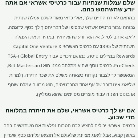
שלם עמלות שנתיות עבור כרטיסי אשראי אם אתה
יודע שתשתמש בהם.
בהתאם לאורח החיים שלך, אולי כדאי מאוד לשלם עמלה שנתית
גבוהה עבור כרטיס אשראי שבסופו של דבר יחסוך לך כסף. לדוגמה,
ליאנג אוהב לטייל, אז הוא יודע שהוא יחזיר במהירות את העמלה
השנתית של $395 עם כרטיס האשראי Capital One Venture X
Rewards במיילים טיסה, כמו גם זיכויים עבור Global Entry ו-TSA
PreCheck. כרטיס נוסף שהוא מתלהב ממנו הוא Bilt Mastercard,
המאפשר לך לצבור נקודות כשאתה משלם את שכר הדירה. (למרות
שליאנג אינו דובר של אף אחד מהכרטיסים, הוא מרוויח עמלת שותף
או בונוס הפניה עבור מוצרים מסוימים שהוא ממליץ).
אם יש לך כרטיס אשראי, שלם את היתרה במלואה
מדי שבוע.
כרטיסי אשראי יכולים להציע לכם הטבות נפלאות אם משתמשים בהם
באופן קבוע, אבל ליאנג מציינת שלעולם אל תוציאו עליהם כסף שעדיין