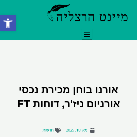
ילוג
תוכן
פתח סרגל
תפריט
אורנו בוחן מכירת נכסי
אורניום ניז'ר, דוחות FT
מאי 18, 2025
חדשות