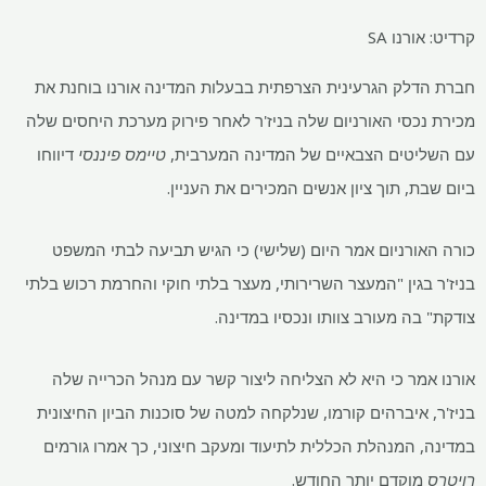
קרדיט: אורנו SA
חברת הדלק הגרעינית הצרפתית בבעלות המדינה אורנו בוחנת את
מכירת נכסי האורניום שלה בניז'ר ​​לאחר פירוק מערכת היחסים שלה
עם השליטים הצבאיים של המדינה המערבית,
טיימס פיננסי
דיווחו
ביום שבת, תוך ציון אנשים המכירים את העניין.
כורה האורניום אמר היום (שלישי) כי הגיש תביעה לבתי המשפט
בניז'ר ​​בגין "המעצר השרירותי, מעצר בלתי חוקי והחרמת רכוש בלתי
צודקת" בה מעורב צוותו ונכסיו במדינה.
אורנו אמר כי היא לא הצליחה ליצור קשר עם מנהל הכרייה שלה
בניז'ר, איברהים קורמו, שנלקחה למטה של ​​סוכנות הביון החיצונית
במדינה, המנהלת הכללית לתיעוד ומעקב חיצוני, כך אמרו גורמים
רויטרס
מוקדם יותר החודש.