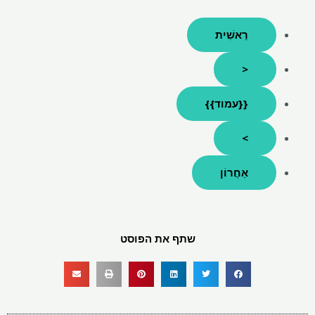
רֵאשִׁית
<
{{עמוד}}
>
אַחֲרוֹן
שתף את הפוסט