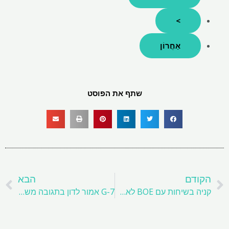
>
אַחֲרוֹן
שתף את הפוסט
קודם
ה
הקודם
הבא
קניה בשיחות עם BOE לאחסון זהב היא מבקשת לרכוש
G-7 אמור לדון בתגובה משותפת למדרכות סין על אדמות נדירות