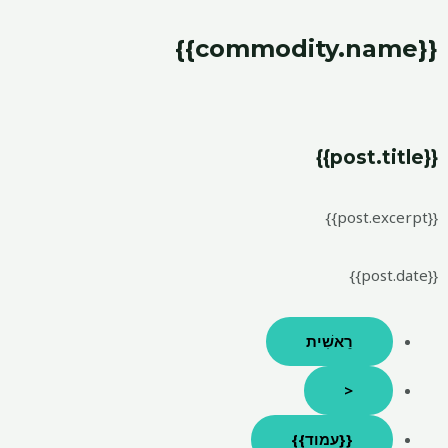
{{commodity.name}}
{{post.title}}
{{post.excerpt}}
{{post.date}}
רֵאשִׁית
<
{{עמוד}}