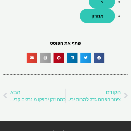
>
אַחֲרוֹן
שתף את הפוסט
קודם
ה
הקודם
הבא
צינור הפחם גדל למרות ירידה בביקוש: דיווח
כמה זמן יחזיקו מינרלים קריטיים בהלם אספקה?