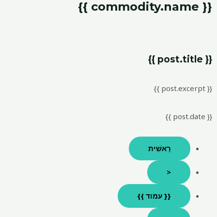
{{ commodity.name }}
{{ post.title }}
{{ post.excerpt }}
{{ post.date }}
רֵאשִׁית
<
{{ עמוד }}